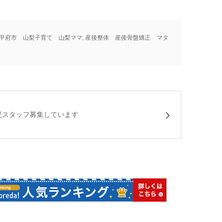
甲府市 山梨子育て 山梨ママ
,
産後整体 産後骨盤矯正 マタ
児スタッフ募集しています