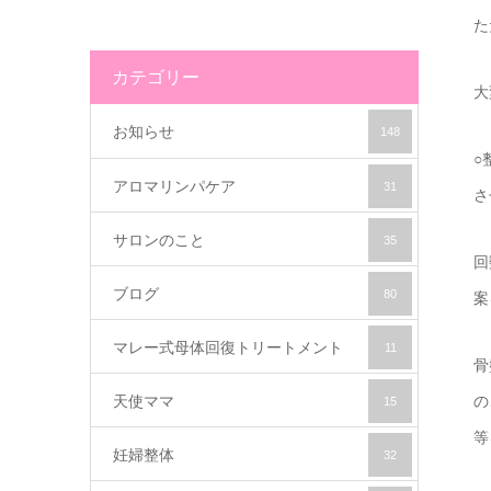
た
カテゴリー
大
お知らせ
148
○
アロマリンパケア
31
さ
サロンのこと
35
回
ブログ
80
案
マレー式母体回復トリートメント
11
骨
天使ママ
の
15
等
妊婦整体
32