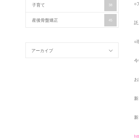
○
子育て
38
産後骨盤矯正
45
託
○
アーカイブ
今
お
新
新
ht