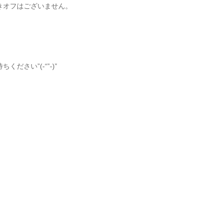
きオフはございません。
さい”(-“”-)”