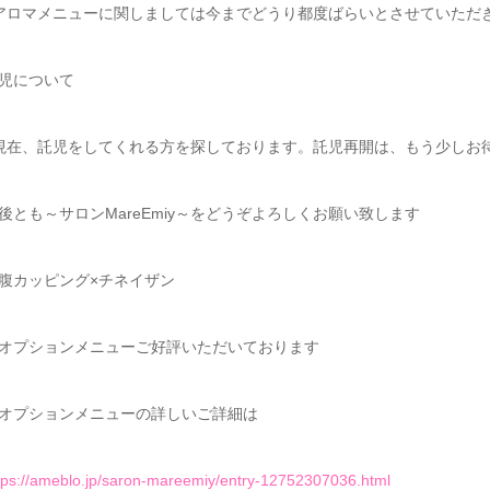
アロマメニューに関しましては今までどうり都度ばらいとさせていただ
児について
現在、託児をしてくれる方を探しております。託児再開は、もう少しお待ちくだ
後とも～サロンMareEmiy～をどうぞよろしくお願い致します
腹カッピング×チネイザン
オプションメニューご好評いただいております
オプションメニューの詳しいご詳細は
tps://ameblo.jp/saron-mareemiy/entry-12752307036.html