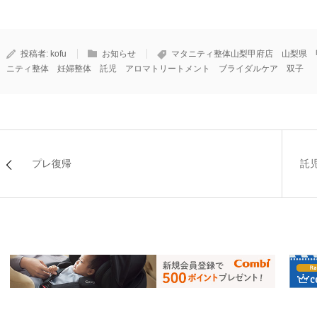
投稿者:
kofu
お知らせ
マタニティ整体山梨甲府店 山梨県 
ニティ整体 妊婦整体 託児 アロマトリートメント ブライダルケア 双子
プレ復帰
託