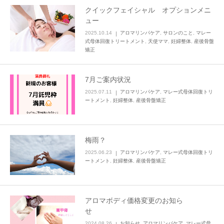
クイックフェイシャル オプションメニ
ュー
2025.10.14
アロマリンパケア
,
サロンのこと
,
マレー
式母体回復トリートメント
,
天使ママ
,
妊婦整体
,
産後骨盤
矯正
7月ご案内状況
2025.07.11
アロマリンパケア
,
マレー式母体回復トリ
ートメント
,
妊婦整体
,
産後骨盤矯正
梅雨？
2025.06.23
アロマリンパケア
,
マレー式母体回復トリ
ートメント
,
妊婦整体
,
産後骨盤矯正
アロマボディ価格変更のお知ら
せ
2024.08.26
お知らせ
,
アロマリンパケア
,
マレー式母