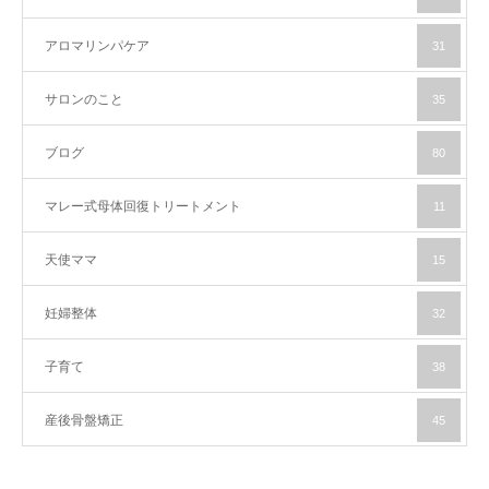
アロマリンパケア
31
サロンのこと
35
ブログ
80
マレー式母体回復トリートメント
11
天使ママ
15
妊婦整体
32
子育て
38
産後骨盤矯正
45