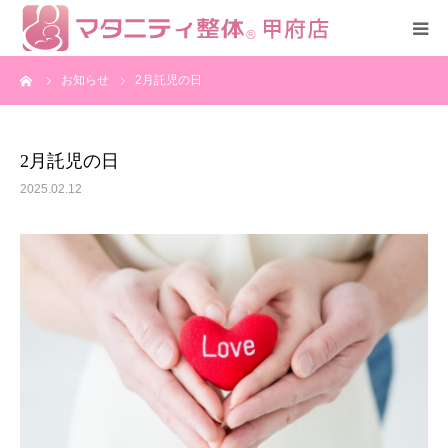
ーム
お知らせ
2月託児の日
HOME
コース
2月託児の日
2025.02.12
スタッフ紹介
アクセス
全国の認定サロン