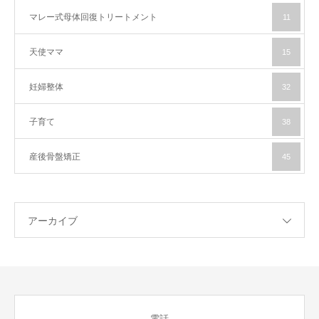
マレー式母体回復トリートメント
11
天使ママ
15
妊婦整体
32
子育て
38
産後骨盤矯正
45
アーカイブ
電話