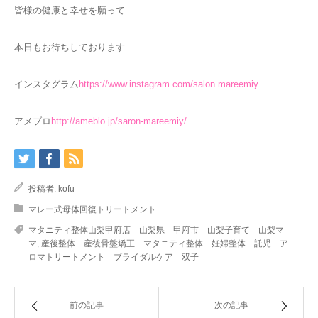
皆様の健康と幸せを願って
本日もお待ちしております
インスタグラム
https://www.instagram.com/salon.mareemiy
アメブロ
http://ameblo.jp/saron-mareemiy/
投稿者:
kofu
マレー式母体回復トリートメント
マタニティ整体山梨甲府店 山梨県 甲府市 山梨子育て 山梨マ
マ
,
産後整体 産後骨盤矯正 マタニティ整体 妊婦整体 託児 ア
ロマトリートメント ブライダルケア 双子
前の記事
次の記事