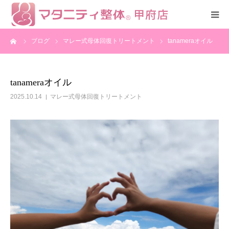
ーム
ブログ
マレー式母体回復トリートメント
tanameraオイル
HOME
コース
tanameraオイル
2025.10.14
マレー式母体回復トリートメント
スタッフ紹介
アクセス
全国の認定サロン