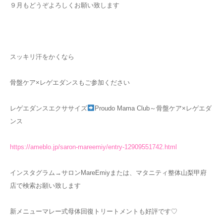
９月もどうぞよろしくお願い致します
スッキリ汗をかくなら
骨盤ケア×レゲエダンスもご参加ください
レゲエダンスエクササイズ
Proudo Mama Club～骨盤ケア×レゲエダ
ンス
https://ameblo.jp/saron-mareemiy/entry-12909551742.html
インスタグラム→サロンMareEmiyまたは、マタニティ整体山梨甲府
店で検索お願い致します
新メニューマレー式母体回復トリートメントも好評です♡