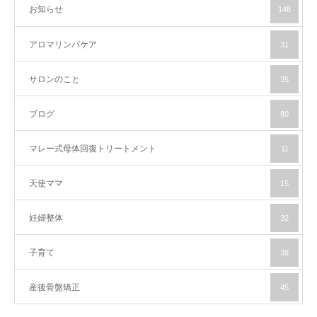
お知らせ
148
アロマリンパケア
31
サロンのこと
35
ブログ
80
マレー式母体回復トリートメント
11
天使ママ
15
妊婦整体
32
子育て
38
産後骨盤矯正
45