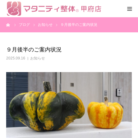
ーム
ブログ
お知らせ
９月後半のご案内状況
HOME
コース
９月後半のご案内状況
2025.09.16
お知らせ
スタッフ紹介
アクセス
全国の認定サロン